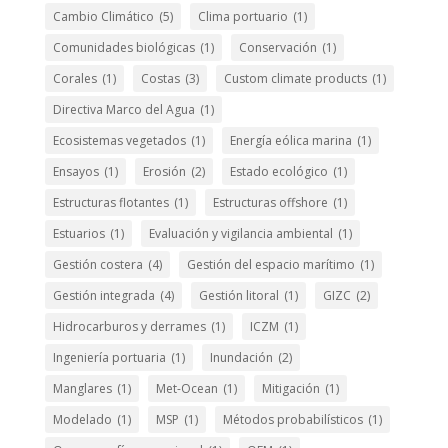
Cambio Climático
(5)
Clima portuario
(1)
Comunidades biológicas
(1)
Conservación
(1)
Corales
(1)
Costas
(3)
Custom climate products
(1)
Directiva Marco del Agua
(1)
Ecosistemas vegetados
(1)
Energía eólica marina
(1)
Ensayos
(1)
Erosión
(2)
Estado ecológico
(1)
Estructuras flotantes
(1)
Estructuras offshore
(1)
Estuarios
(1)
Evaluación y vigilancia ambiental
(1)
Gestión costera
(4)
Gestión del espacio marítimo
(1)
Gestión integrada
(4)
Gestión litoral
(1)
GIZC
(2)
Hidrocarburos y derrames
(1)
ICZM
(1)
Ingeniería portuaria
(1)
Inundación
(2)
Manglares
(1)
Met-Ocean
(1)
Mitigación
(1)
Modelado
(1)
MSP
(1)
Métodos probabilísticos
(1)