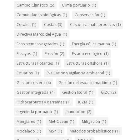
Cambio Climático
(5)
Clima portuario
(1)
Comunidades biológicas
(1)
Conservación
(1)
Corales
(1)
Costas
(3)
Custom climate products
(1)
Directiva Marco del Agua
(1)
Ecosistemas vegetados
(1)
Energía eólica marina
(1)
Ensayos
(1)
Erosión
(2)
Estado ecológico
(1)
Estructuras flotantes
(1)
Estructuras offshore
(1)
Estuarios
(1)
Evaluación y vigilancia ambiental
(1)
Gestión costera
(4)
Gestión del espacio marítimo
(1)
Gestión integrada
(4)
Gestión litoral
(1)
GIZC
(2)
Hidrocarburos y derrames
(1)
ICZM
(1)
Ingeniería portuaria
(1)
Inundación
(2)
Manglares
(1)
Met-Ocean
(1)
Mitigación
(1)
Modelado
(1)
MSP
(1)
Métodos probabilísticos
(1)