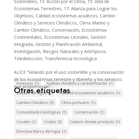
Sostenibles
,
13. Acción por el Clima
,
15. Vida de
Ecosistemas Terrestres
,
17. Alianza para Lograr los
Objetivos
,
Calidad ecosistemas acuáticos
,
Cambio
Climático y Servicios Climáticos
,
Clima Marino y
Cambio Climático
,
Conservación
,
Ecosistemas
Continentales
,
Ecosistemas Litorales
,
Gestión
integrada
,
Gestión y Planificación Ambiental
,
Investigación
,
Riesgos Naturales y Antrópicos
,
Teledetección
,
Transferencia tecnológica
ALICE “Velando por el uso sostenible y la conservación
de los ecosistemas terrestre y ribereño y los servicios
Amenaza
(1)
Análisis climático y caracterización
(1)
que proporcionan”...
Otras etiquetas
Calidad del agua
(1)
Calidad ecosistemas acuáticos
(1)
Cambio Climático
(5)
Clima portuario
(1)
Comunidades biológicas
(1)
Conservación
(1)
Corales
(1)
Costas
(3)
Custom climate products
(1)
Directiva Marco del Agua
(1)