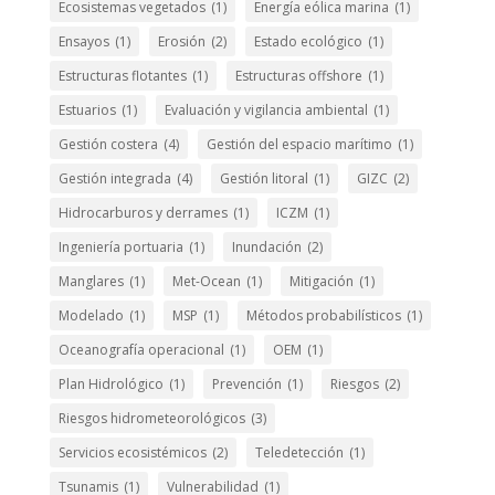
Ecosistemas vegetados
(1)
Energía eólica marina
(1)
Ensayos
(1)
Erosión
(2)
Estado ecológico
(1)
Estructuras flotantes
(1)
Estructuras offshore
(1)
Estuarios
(1)
Evaluación y vigilancia ambiental
(1)
Gestión costera
(4)
Gestión del espacio marítimo
(1)
Gestión integrada
(4)
Gestión litoral
(1)
GIZC
(2)
Hidrocarburos y derrames
(1)
ICZM
(1)
Ingeniería portuaria
(1)
Inundación
(2)
Manglares
(1)
Met-Ocean
(1)
Mitigación
(1)
Modelado
(1)
MSP
(1)
Métodos probabilísticos
(1)
Oceanografía operacional
(1)
OEM
(1)
Plan Hidrológico
(1)
Prevención
(1)
Riesgos
(2)
Riesgos hidrometeorológicos
(3)
Servicios ecosistémicos
(2)
Teledetección
(1)
Tsunamis
(1)
Vulnerabilidad
(1)