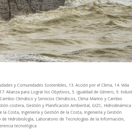
 CLIMÁTICO EN LA COSTA
iudades y Comunidades Sostenibles
,
13. Acción por el Clima
,
14. Vida
17. Alianza para Lograr los Objetivos
,
5. Igualdad de Género
,
9. Indust
Cambio Climático y Servicios Climáticos
,
Clima Marino y Cambio
tión costera
,
Gestión y Planificación Ambiental
,
GIZC
,
Hidrodinámica
de la Costa
,
Ingeniería y Gestión de la Costa
,
Ingeniería y Gestión
 de Hidrobiología
,
Laboratorio de Tecnologías de la Información
,
erencia tecnológica