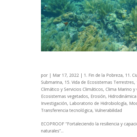
ECOPROOF
por
|
Mar 17, 2022
|
1. Fin de la Pobreza
,
11. C
Submarina
,
15. Vida de Ecosistemas Terrestres
,
Climático y Servicios Climáticos
,
Clima Marino y
Ecosistemas vegetados
,
Erosión
,
Hidrodinámica 
Investigación
,
Laboratorio de Hidrobiología
,
Mod
Transferencia tecnológica
,
Vulnerabilidad
ECOPROOF “Fortaleciendo la resiliencia y capaci
naturales”...