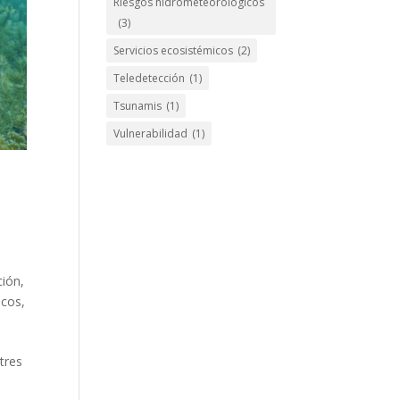
Riesgos hidrometeorológicos
(3)
Servicios ecosistémicos
(2)
Teledetección
(1)
Tsunamis
(1)
Vulnerabilidad
(1)
ción
,
icos
,
tres