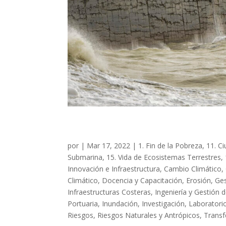
ADAPTACIÓN AL CAMBIO
por
|
Mar 17, 2022
|
1. Fin de la Pobreza
,
11. C
Submarina
,
15. Vida de Ecosistemas Terrestres
,
Innovación e Infraestructura
,
Cambio Climático
,
Climático
,
Docencia y Capacitación
,
Erosión
,
Ges
Infraestructuras Costeras
,
Ingeniería y Gestión 
Portuaria
,
Inundación
,
Investigación
,
Laboratorio
Riesgos
,
Riesgos Naturales y Antrópicos
,
Transf