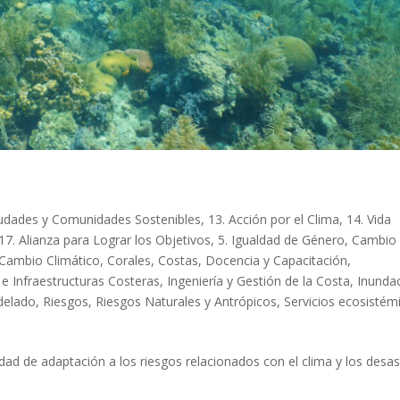
iudades y Comunidades Sostenibles
,
13. Acción por el Clima
,
14. Vida
17. Alianza para Lograr los Objetivos
,
5. Igualdad de Género
,
Cambio
 Cambio Climático
,
Corales
,
Costas
,
Docencia y Capacitación
,
e Infraestructuras Costeras
,
Ingeniería y Gestión de la Costa
,
Inunda
elado
,
Riesgos
,
Riesgos Naturales y Antrópicos
,
Servicios ecosistém
dad de adaptación a los riesgos relacionados con el clima y los desas