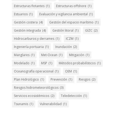
Estructuras flotantes
(1)
Estructuras offshore
(1)
Estuarios
(1)
Evaluación y vigilancia ambiental
(1)
Gestión costera
(4)
Gestión del espacio marítimo
(1)
Gestión integrada
(4)
Gestión litoral
(1)
GIZC
(2)
Hidrocarburos y derrames
(1)
ICZM
(1)
Ingeniería portuaria
(1)
Inundación
(2)
Manglares
(1)
Met-Ocean
(1)
Mitigación
(1)
Modelado
(1)
MSP
(1)
Métodos probabilísticos
(1)
Oceanografía operacional
(1)
OEM
(1)
Plan Hidrológico
(1)
Prevención
(1)
Riesgos
(2)
Riesgos hidrometeorológicos
(3)
Servicios ecosistémicos
(2)
Teledetección
(1)
Tsunamis
(1)
Vulnerabilidad
(1)