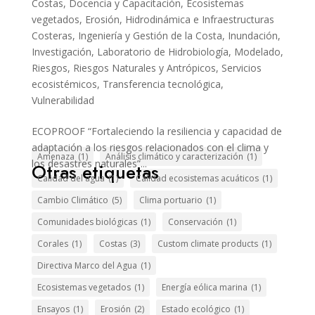
Costas
,
Docencia y Capacitación
,
Ecosistemas
vegetados
,
Erosión
,
Hidrodinámica e Infraestructuras
Costeras
,
Ingeniería y Gestión de la Costa
,
Inundación
,
Investigación
,
Laboratorio de Hidrobiología
,
Modelado
,
Riesgos
,
Riesgos Naturales y Antrópicos
,
Servicios
ecosistémicos
,
Transferencia tecnológica
,
Vulnerabilidad
ECOPROOF “Fortaleciendo la resiliencia y capacidad de
adaptación a los riesgos relacionados con el clima y
Amenaza
(1)
Análisis climático y caracterización
(1)
los desastres naturales”...
Otras etiquetas
Calidad del agua
(1)
Calidad ecosistemas acuáticos
(1)
Cambio Climático
(5)
Clima portuario
(1)
Comunidades biológicas
(1)
Conservación
(1)
Corales
(1)
Costas
(3)
Custom climate products
(1)
Directiva Marco del Agua
(1)
Ecosistemas vegetados
(1)
Energía eólica marina
(1)
Ensayos
(1)
Erosión
(2)
Estado ecológico
(1)