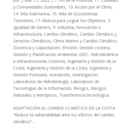
por
|
Mar 17, 2022
|
1. Fin de la Pobreza
,
11. Ciudades
y Comunidades Sostenibles
,
13. Acción por el Clima
,
14. Vida Submarina
,
15. Vida de Ecosistemas
Terrestres
,
17. Alianza para Lograr los Objetivos
,
5.
Igualdad de Género
,
9. Industria, Innovación e
Infraestructura
,
Cambio Climático
,
Cambio Climático y
Servicios Climáticos
,
Clima Marino y Cambio Climático
,
Docencia y Capacitación
,
Erosión
,
Gestión costera
,
Gestión y Planificación Ambiental
,
GIZC
,
Hidrodinámica
e Infraestructuras Costeras
,
Ingeniería y Gestión de la
Costa
,
Ingeniería y Gestión de la Costa
,
Ingeniería y
Gestión Portuaria
,
Inundación
,
Investigación
,
Laboratorio de Hidrobiología
,
Laboratorio de
Tecnologías de la Información
,
Riesgos
,
Riesgos
Naturales y Antrópicos
,
Transferencia tecnológica
ADAPTACIÓN AL CAMBIO CLIMÁTICO EN LA COSTA
“Reducir la vulnerabilidad ante los efectos del cambio
climático”...